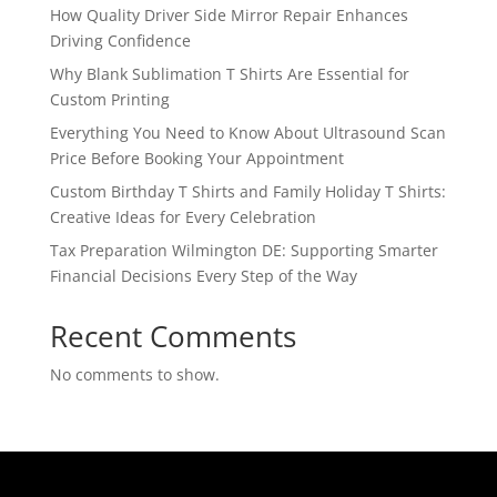
How Quality Driver Side Mirror Repair Enhances
Driving Confidence
Why Blank Sublimation T Shirts Are Essential for
Custom Printing
Everything You Need to Know About Ultrasound Scan
Price Before Booking Your Appointment
Custom Birthday T Shirts and Family Holiday T Shirts:
Creative Ideas for Every Celebration
Tax Preparation Wilmington DE: Supporting Smarter
Financial Decisions Every Step of the Way
Recent Comments
No comments to show.